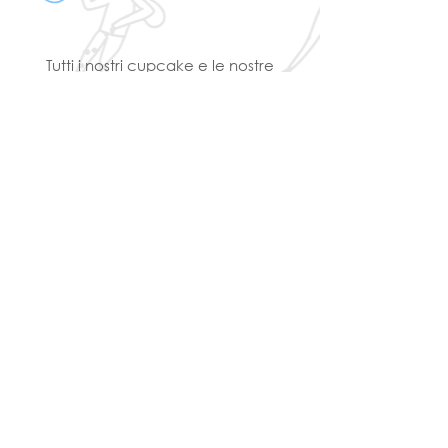
Tutti i nostri cupcake e le nostre
torte sono prodotti
artigianalmente e saranno
disponibili
entro 24 ore
dal tuo
ordine! Potrai ritirarli in
negozio in
centro a Perugia
.
Puoi richiedere assistenza
telefonica dalle 9:00 alle 20:00.
CHIAMA
alpharossetti srl via brunamonti 49, 06124
Perugia |
info@alphaville-italia.com
|
privacy policy
| copiright © 2026. tutti i diritti
riservati