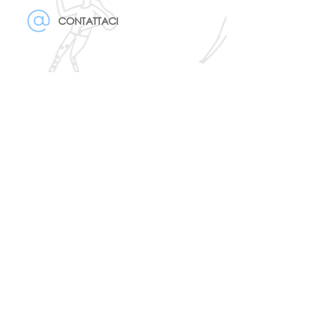
CONTATTACI
Tutti i nostri cupcake e le nostre
torte sono prodotti
artigianalmente e saranno
disponibili
entro 24 ore
dal tuo
ordine! Potrai ritirarli in
negozio in
centro a Perugia
.
Puoi richiedere assistenza
telefonica dalle 9:00 alle 20:00.
CHIAMA
alpharossetti srl via brunamonti 49, 06124
Perugia |
info@alphaville-italia.com
|
privacy policy
| copiright © 2026. tutti i diritti
riservati