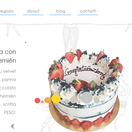
negozio
about
blog
contatti
na con
hemién
 velvet
 panna
occolato
ohemién
 scritta
PESO:
€