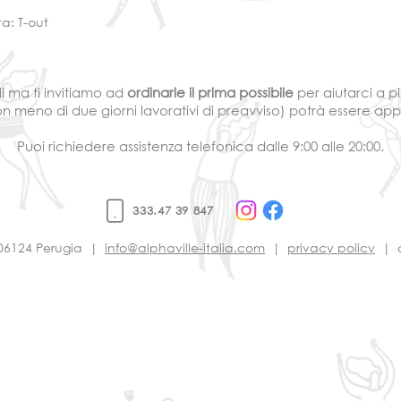
rta: T-out
di ma ti invitiamo ad
ordinarle il prima possibile
per aiutarci a p
 con meno di due giorni lavorativi di preavviso) potrà essere ap
Puoi richiedere assistenza telefonica dalle 9:00 alle 20:00.
333.47 39 847
, 06124 Perugia |
info@alphaville-italia.com
|
privacy policy
| co