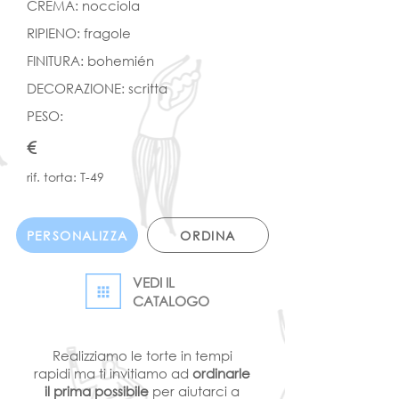
CREMA: nocciola
RIPIENO: fragole
FINITURA: bohemién
DECORAZIONE: scritta
PESO:
€
rif. torta: T-49
PERSONALIZZA
ORDINA
VEDI IL
CATALOGO
Realizziamo le torte in tempi
rapidi ma ti invitiamo ad
ordinarle
il prima possibile
per aiutarci a