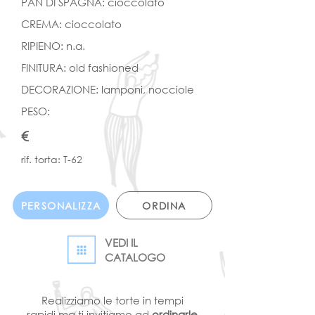
PAN DI SPAGNA: cioccolato
CREMA: cioccolato
RIPIENO: n.a.
FINITURA: old fashioned
DECORAZIONE: lamponi, nocciole
PESO:
€
rif. torta: T-62
PERSONALIZZA
ORDINA
VEDI IL
CATALOGO
Realizziamo le torte in tempi
rapidi ma ti invitiamo ad
ordinarle