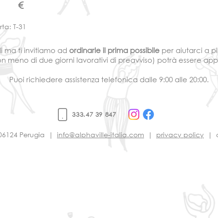
€
orta: T-31
di ma ti invitiamo ad
ordinarle il prima possibile
per aiutarci a p
 con meno di due giorni lavorativi di preavviso) potrà essere ap
Puoi richiedere assistenza telefonica dalle 9:00 alle 20:00.
333.47 39 847
, 06124 Perugia |
info@alphaville-italia.com
|
privacy policy
| co