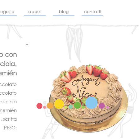
negozio
about
blog
contatti
to con
ciola,
emién
ccolato
ccolato
nocciola
ohemién
 scritta
PESO: