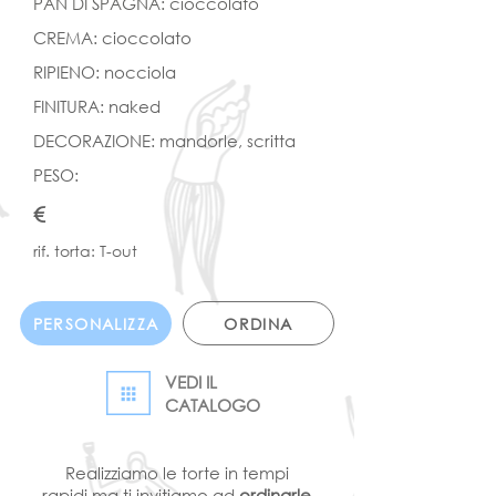
PAN DI SPAGNA: cioccolato
CREMA: cioccolato
RIPIENO: nocciola
FINITURA: naked
DECORAZIONE: mandorle, scritta
PESO:
€
rif. torta: T-out
PERSONALIZZA
ORDINA
VEDI IL
CATALOGO
Realizziamo le torte in tempi
rapidi ma ti invitiamo ad
ordinarle