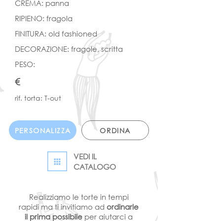
CREMA: panna
RIPIENO: fragola
FINITURA: old fashioned
DECORAZIONE: fragole, scritta
PESO:
€
rif. torta: T-out
PERSONALIZZA
ORDINA
VEDI IL
CATALOGO
Realizziamo le torte in tempi
rapidi ma ti invitiamo ad
ordinarle
il prima possibile
per aiutarci a