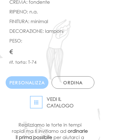
CREMA: fondente
RIPIENO: n.a.
FINITURA: minimal
DECORAZIONE: lamponi
PESO:
€
rif. torta: T-74
PERSONALIZZA
ORDINA
VEDI IL
CATALOGO
Realizziamo le torte in tempi
rapidi ma ti invitiamo ad
ordinarle
il prima possibile
per aiutarci a