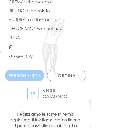
CREMA: cheesecake
RIPIENO: cioccolato
FINITURA: old fashioned
DECORAZIONE: undefined
PESO:
€
rif. torta: T-66
PERSONALIZZA
ORDINA
VEDI IL
CATALOGO
Realizziamo le torte in tempi
rapidi ma ti invitiamo ad
ordinarle
il prima possibile
per aiutarci a