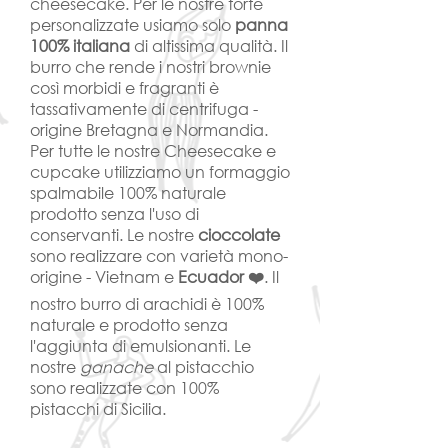
cheesecake. Per le nostre torte
personalizzate usiamo solo
panna
100% italiana
di altissima qualità. Il
burro che rende i nostri brownie
così morbidi e fragranti è
tassativamente di centrifuga -
origine Bretagna e Normandia.
Per tutte le nostre Cheesecake e
cupcake utilizziamo un formaggio
spalmabile 100% naturale
prodotto
senza l'uso di
conservanti. Le nostre
cioccolate
sono realizzare con varietà mono-
origine
- Vietnam e
Ecuador ❤️
. Il
nostro burro di arachidi è 100%
naturale
e prodotto senza
l'aggiunta di emulsionanti. Le
nostre
ganache
al pistacchio
sono realizzate con 100%
pistacchi di Sicilia.