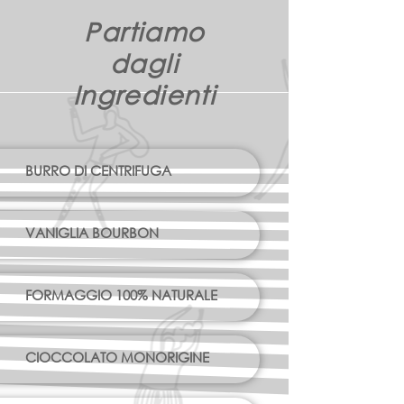
Partiamo
dagli
Ingredienti
BURRO DI CENTRIFUGA
VANIGLIA BOURBON
FORMAGGIO 100% NATURALE
CIOCCOLATO MONORIGINE