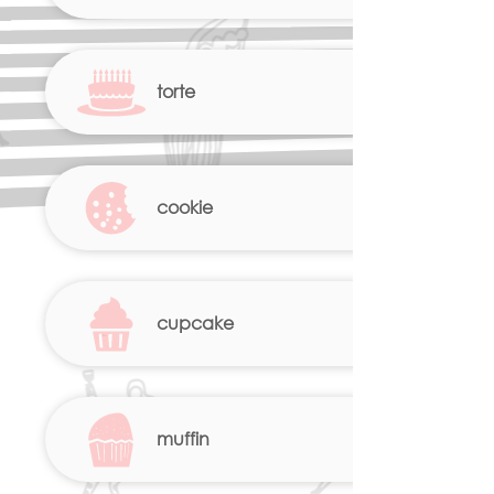
torte
cookie
cupcake
muffin