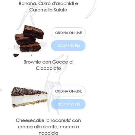
Banana, Curro d'arachidi e
Caramello Salato
ORDINA ON-LINE
SCOPRI DI PIÙ
Brownie con Gocce di
Cioccolato
ORDINA ON-LINE
SCOPRI DI PIÙ
Cheesecake 'choconuts' con
crema alla ricotta, cocco e
nocciola