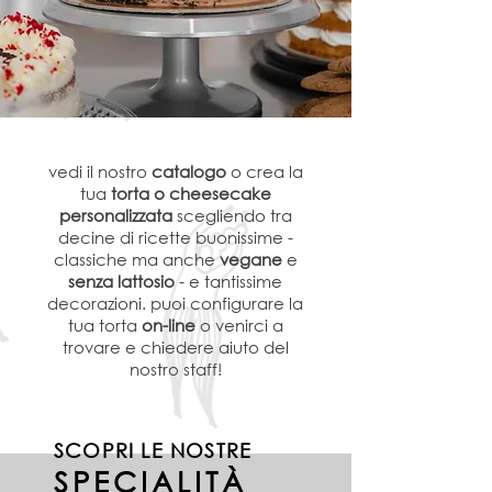
vedi il nostro
c
atalogo
o crea la
tua
torta o cheesecake
personalizzata
scegliendo tra
decine di ricette buonissime -
classiche ma anche
vegane
e
senza lattosio
- e tantissime
decorazioni. puoi configurare la
tua torta
on-line
o venirci a
trovare e chiedere aiuto del
nostro staff!
SCOPRI LE NOSTRE
SPECIALIT
À