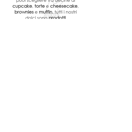
puoi scegliere tra decine di
cupcake
,
torte
e
cheesecake
,
brownies
e
muffin
. tutti i nostri
dolci sono
prodotti
artigianalmente
nella nostra
pasticceria a Perugia. gli ordini
on-line saranno pronti per il ritiro
entro 24 ore
!
SCOPRI LE NOSTRE
SPECIALITÀ
BROWNIE
COOKIE