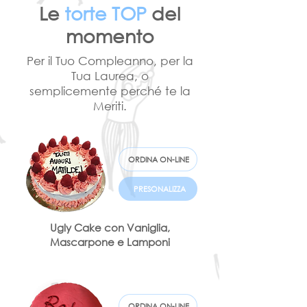
Le
torte TOP
del
momento
Per il Tuo Compleanno, per la
Tua Laurea, o
semplicemente perché te la
Meriti.
ORDINA ON-LINE
PRESONALIZZA
Ugly Cake con Vaniglia,
Mascarpone e Lamponi
ORDINA ON-LINE