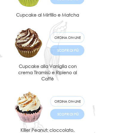
Cupcake al Mirtillo e Matcha
ORDINA ON-LINE
SCOPRI DI PIÙ
Cupcake alla Vaniglia con
crema Tiramisù e Ripieno al
Caffè
ORDINA ON-LINE
SCOPRI DI PIÙ
Killer Peanut: cioccolato,