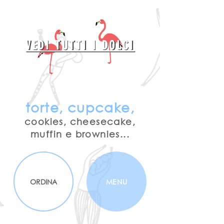
VEDI TUTTI I DOLCI
torte, cupcake,
cookies, cheesecake,
muffin e brownies...
ORDINA
MENU