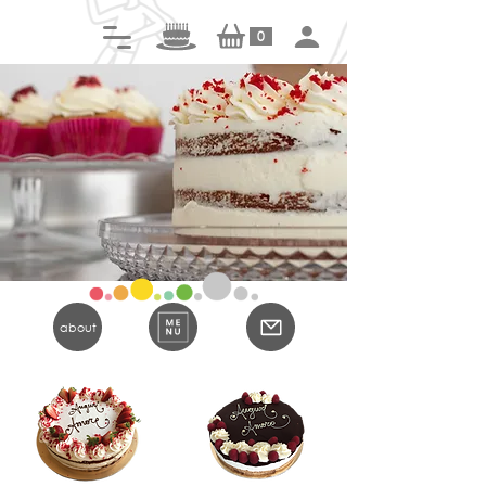
0
about