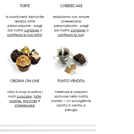
TORTE
CHEESECAKE
la pasticceria Alphaville
realizziamo con amore
realizza torte
cheesecake
personalizzate - scegli
personalizzate - scegli
dal nostro
catalogo
o
dal nostro
catalogo
o
configura la tua torta
!
configura la tua
!
ORDINA ON-LINE
PUNTO VENDITA
visita lo shop e ordina i
merende e colazioni
nostri
cupcake
,
torte
,
sontuose nella nostra
cookies
,
brownies
e
bakery – un accogliente
cheesecake
salotto in centro a
perugia